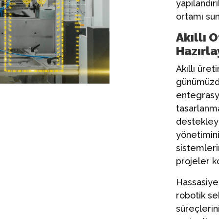
yapılandır
ortamı sun
Akıllı
Hazırla
Akıllı üre
günümüzde
entegrasy
tasarlanma
destekleye
yönetimini,
sistemler
projeler ko
Hassasiyet
robotik s
süreçlerin