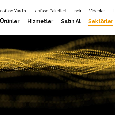
cofaso Yardım
cofaso Paketleri
İndir
Videolar
İ
Ürünler
Hizmetler
Satın Al
Sektörler