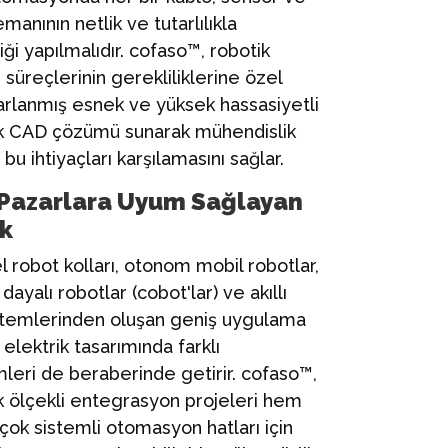
manının netlik ve tutarlılıkla
ği yapılmalıdır. cofaso™, robotik
 süreçlerinin gerekliliklerine özel
arlanmış esnek ve yüksek hassasiyetli
rik CAD çözümü sunarak mühendislik
 bu ihtiyaçları karşılamasını sağlar.
i Pazarlara Uyum Sağlayan
ik
l robot kolları, otonom mobil robotlar,
e dayalı robotlar (cobot'lar) ve akıllı
stemlerinden oluşan geniş uygulama
 elektrik tasarımında farklı
leri de beraberinde getirir. cofaso™,
 ölçekli entegrasyon projeleri hem
çok sistemli otomasyon hatları için