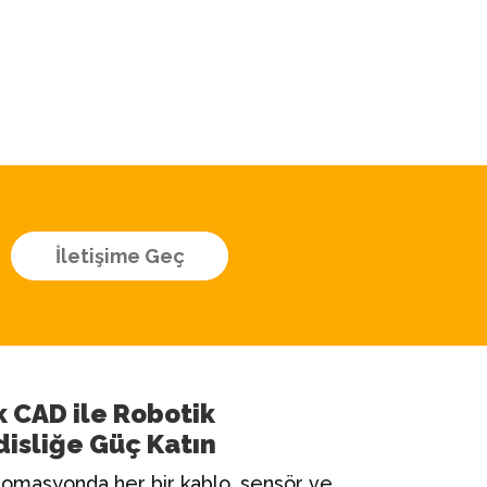
İletişime Geç
k CAD ile Robotik
isliğe Güç Katın
tomasyonda her bir kablo, sensör ve