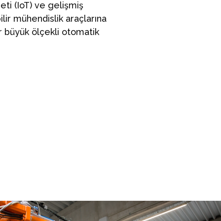
i (IoT) ve gelişmiş
lir mühendislik araçlarına
er büyük ölçekli otomatik