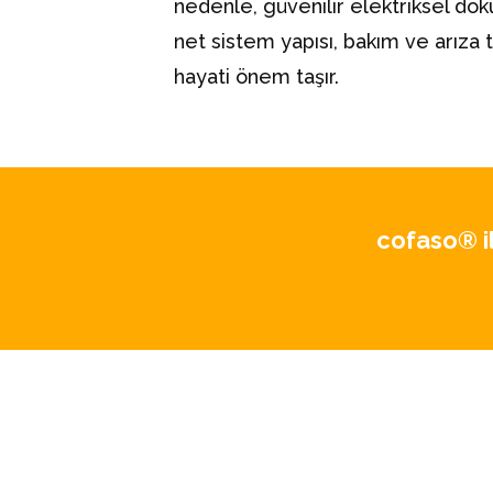
nedenle, güvenilir elektriksel d
net sistem yapısı, bakım ve arıza t
hayati önem taşır.
cofaso® il