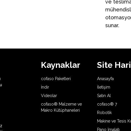
ve teslima
mühendisler
otomasyon 
sunar.
Kaynaklar
Site Hari
u
cofaso Paketleri
Anasayfa
u
İndir
İletişim
Videolar
Satın Al
cofaso® Malzeme ve
cofaso® 7
Makro Kütüphaneleri
Robotik
Makine ve Tesis 
iz
Pano İmalatı