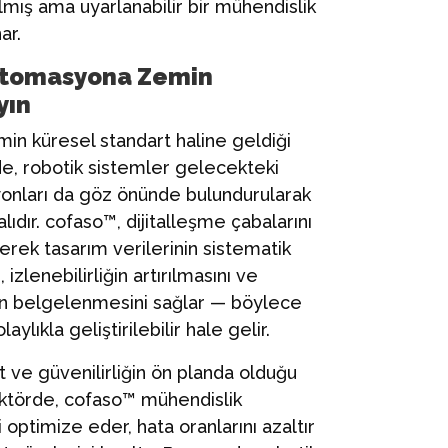
ılmış ama uyarlanabilir bir mühendislik
ar.
 Otomasyona Zemin
yın
timin küresel standart haline geldiği
, robotik sistemler gelecekteki
onları da göz önünde bulundurularak
lıdır. cofaso™, dijitalleşme çabalarını
rek tasarım verilerinin sistematik
 izlenebilirliğin artırılmasını ve
in belgelenmesini sağlar — böylece
laylıkla geliştirilebilir hale gelir.
 ve güvenilirliğin ön planda olduğu
ektörde, cofaso™ mühendislik
i optimize eder, hata oranlarını azaltır