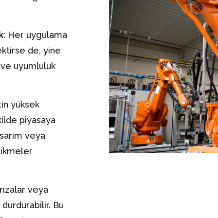
k
: Her uygulama
ktirse de, yine
 ve uyumluluk
tin yüksek
kilde piyasaya
asarım veya
cikmeler
Arızalar veya
 durdurabilir. Bu