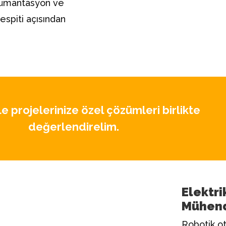
okümantasyon ve
espiti açısından
e projelerinize özel çözümleri birlikte
değerlendirelim.
Elektri
Mühend
Robotik o