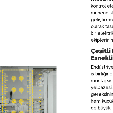
kontrol ele
mühendisli
geliştirme
olarak tas
bir elekt
ekiplerinin
Çeşitl
Esnekl
Endüstriye
iş birliğin
montaj si
yelpazesi,
gereksinim
hem küçük
de büyük, 