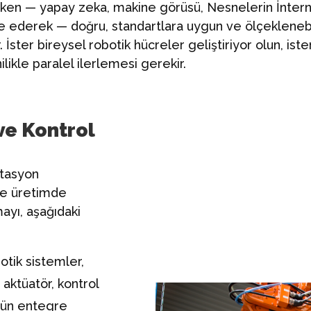
en — yapay zeka, makine görüsü, Nesnelerin İnternet
re ederek — doğru, standartlara uygun ve ölçeklenebi
. İster bireysel robotik hücreler geliştiriyor olun, ist
ilikle paralel ilerlemesi gerekir.
ve Kontrol
ntasyon
ve üretimde
ayı, aşağıdaki
otik sistemler,
, aktüatör, kontrol
nün entegre