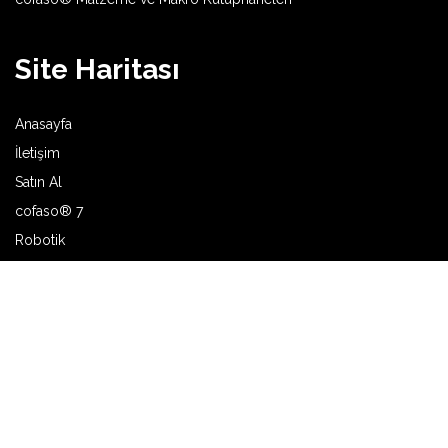
Site Haritası
Anasayfa
İletişim
Satın Al
cofaso® 7
Robotik
Makine ve Tesis Kurulumu
Pano İmalatı
Bina Otomasyonu
Hakkımızda
Üretici İş Birlikleri