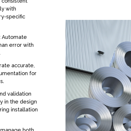
 consistent
ly with
ry-specific
: Automate
man error with
.
rate accurate,
umentation for
ms.
and validation
y in the design
ing installation
ly manage both