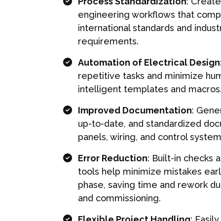
Process Standardization
: Create
engineering workflows that comp
international standards and indust
requirements.
Automation of Electrical Design
repetitive tasks and minimize hu
intelligent templates and macros
Improved Documentation
: Gene
up-to-date, and standardized doc
panels, wiring, and control syste
Error Reduction
: Built-in checks 
tools help minimize mistakes earl
phase, saving time and rework dur
and commissioning.
Flexible Project Handling
: Easi