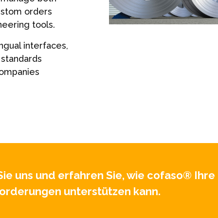
custom orders
eering tools.
ingual interfaces,
l standards
companies
Sie uns und erfahren Sie, wie cofaso® Ihre
orderungen unterstützen kann.