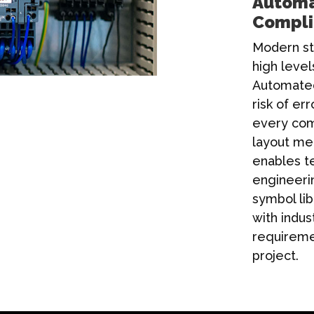
Automa
Compl
Modern st
high level
Automated
risk of er
every com
layout mee
enables t
engineerin
symbol li
with indu
requireme
project.