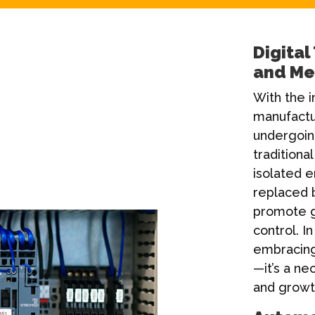
Digital
and Met
With the i
manufactur
undergoing
traditiona
isolated 
replaced b
promote gr
control. I
embracing t
—it’s a ne
and growt