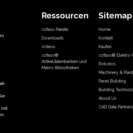
Ressourcen
Sitemap
cofaso Pakete
Home
en
Downloads
Kontakt
u
Videos
Kaufen
cofaso®
cofaso® Elektro
Artikeldatenbanken und
Robotics
Makro-Bibliotheken
Machinery & Plant
Panel Building
il-
,
Building Technol
Sie
About Us
CAD Data Partner
 mit
n,